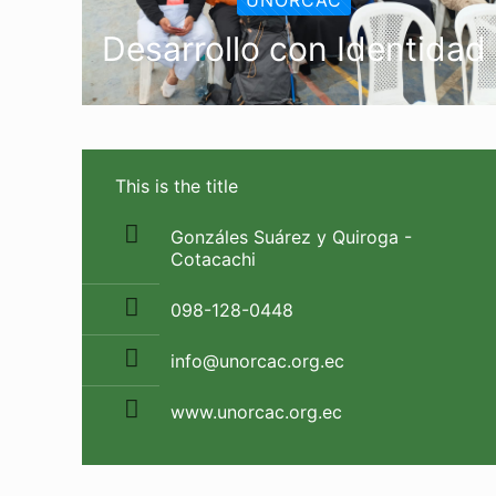
Desarrollo con Identidad
This is the title
Gonzáles Suárez y Quiroga -
Cotacachi
‭098-128-0448‬
info@unorcac.org.ec
www.unorcac.org.ec