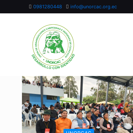
0981280448
info@unorcac.org.ec
UNORCAC